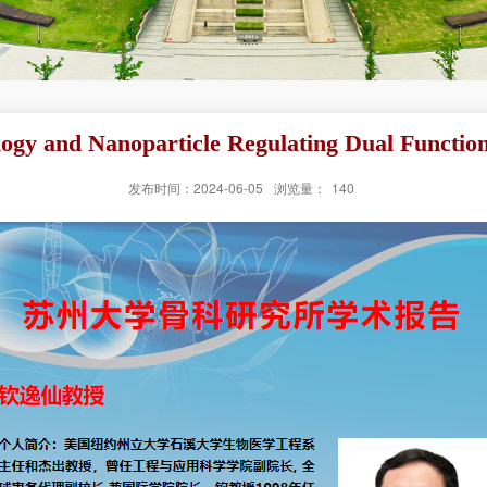
anoparticle Regulating Dual Function of 
发布时间：2024-06-05
浏览量：
140