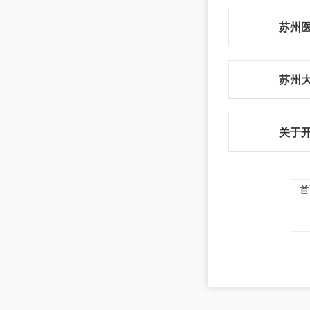
苏州
关于
首